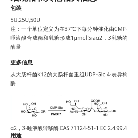
包装
5U,25U,50U
注：一个单位定义为在37℃下每分钟催化由CMP-
唾液酸合成酶和乳糖形成1μmol Siaα2，3乳糖的
酶量
更多信息
从大肠杆菌K12的大肠杆菌重组UDP-Glc 4-表异构
酶
α2，3-唾液酸转移酶 CAS 71124-51-1 EC 2.4.99.4
用途