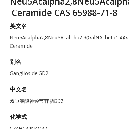
Neu5Acalpha2,8Neu5Acalpha
Ceramide CAS 65988-71-8
英文名
Neu5Acalpha2,8Neu5Acalpha2,3(GalNAcbeta1,4)Ga
Ceramide
别名
Ganglioside GD2
中文名
双唾液酸神经节苷脂GD2
化学式
C74H134N4O32