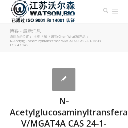
博客 - 最新消息
您现在的位置：
主页
/
酶
/
凯望(ChemWhat)酶产品
/
N-Acetylglucosaminyltransferase V/MGAT4A CAS 24-1-14513
EC:2.4.1.145
N-
Acetylglucosaminyltransfera
V/MGAT4A CAS 24-1-