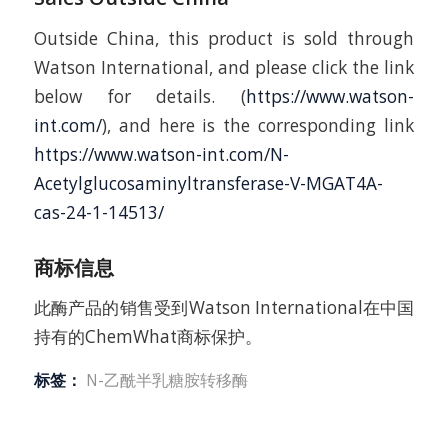
Outside China, this product is sold through
Watson International, and please click the link
below for details. (
https://www.watson-
int.com/
), and here is the corresponding link
https://www.watson-int.com/N-
Acetylglucosaminyltransferase-V-MGAT4A-
cas-24-1-14513/
商标信息
此酶产品的销售受到Watson International在中国
持有的ChemWhat商标保护。
标签：
N-乙酰半乳糖胺转移酶