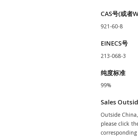
CAS号(或者W
921-60-8
EINECS号
213-068-3
纯度标准
99%
Sales Outsi
Outside China,
please click the
corresponding