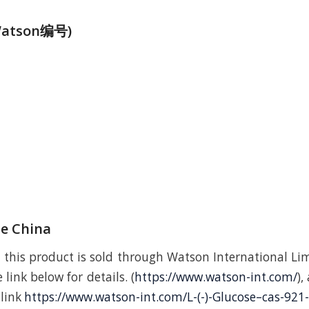
atson编号)
de China
 this product is sold through Watson International Lim
 link below for details. (
https://www.watson-int.com/
),
 link
https://www.watson-int.com/L-(-)-Glucose–cas-921-