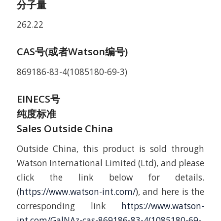
分子量
262.22
CAS号(或者Watson编号)
869186-83-4(1085180-69-3)
EINECS号
纯度标准
Sales Outside China
Outside China, this product is sold through
Watson International Limited (Ltd), and please
click the link below for details.
(
https://www.watson-int.com/
), and here is the
corresponding link
https://www.watson-
int.com/GalNAz-cas-869186-83-4(1085180-69-