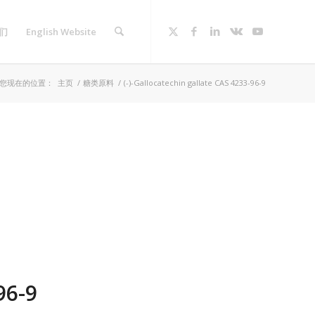
们
English Website
您现在的位置：
主页
/
糖类原料
/
(-)-Gallocatechin gallate CAS 4233-96-9
96-9