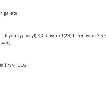
in gallate
,5-Trihydroxyphenyl)-3,4-dihydro-1(2H)-benzopyran-3,5,7-
zoate)
子酸酯; GCG