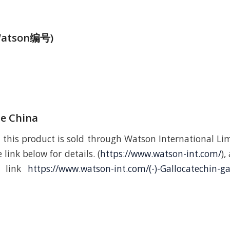
atson编号)
de China
 this product is sold through Watson International Lim
 link below for details. (
https://www.watson-int.com/
),
g link
https://www.watson-int.com/(-)-Gallocatechin-ga