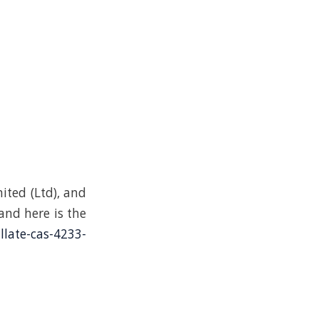
ited (Ltd), and
 and here is the
llate-cas-4233-