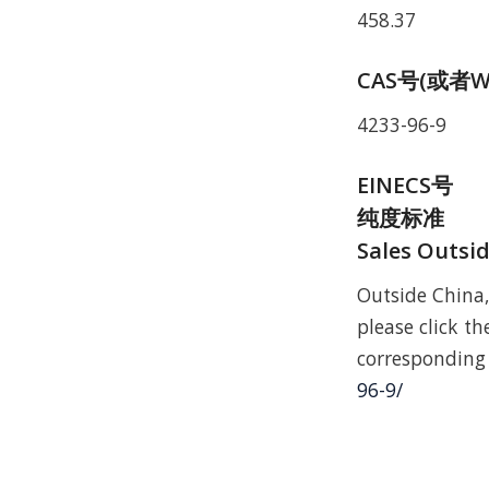
458.37
CAS号(或者W
4233-96-9
EINECS号
纯度标准
Sales Outsi
Outside China,
please click the
correspondin
96-9/