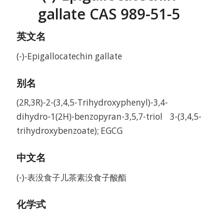
gallate CAS 989-51-5
英文名
(-)-Epigallocatechin gallate
别名
(2R,3R)-2-(3,4,5-Trihydroxyphenyl)-3,4-
dihydro-1(2H)-benzopyran-3,5,7-triol 3-(3,4,5-
trihydroxybenzoate); EGCG
中文名
(-)-表没食子儿茶素没食子酸酯
化学式