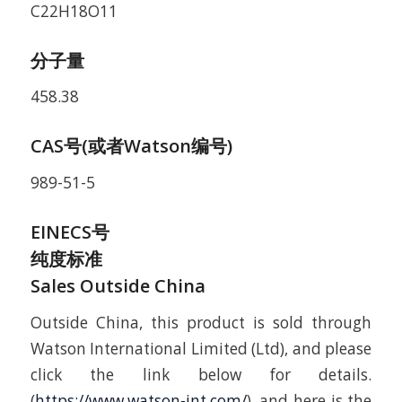
C22H18O11
分子量
458.38
CAS号(或者Watson编号)
989-51-5
EINECS号
纯度标准
Sales Outside China
Outside China, this product is sold through
Watson International Limited (Ltd), and please
click the link below for details.
(
https://www.watson-int.com/
), and here is the