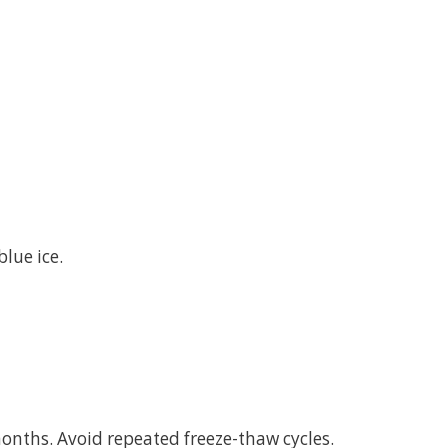
lue ice.
months. Avoid repeated freeze-thaw cycles.