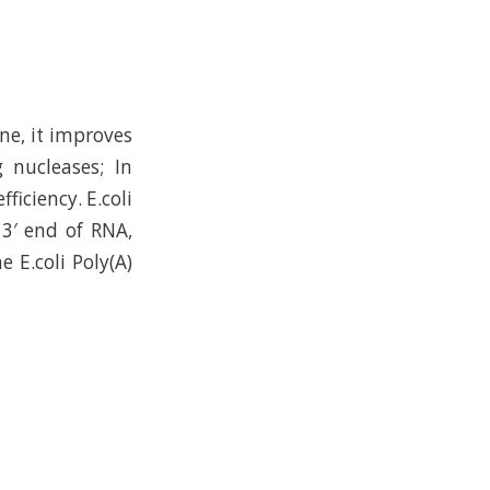
ne, it improves
 nucleases; In
ficiency. E.coli
3′ end of RNA,
e E.coli Poly(A)