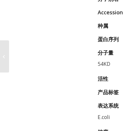
Accession
种属
蛋白序列
Mouse Integrin alpha
分子量
2B beta 3
(ITGA2B&ITGB3)
54KD
Heterodimer Protein,
Accession:...
活性
产品标签
表达系统
E.coli