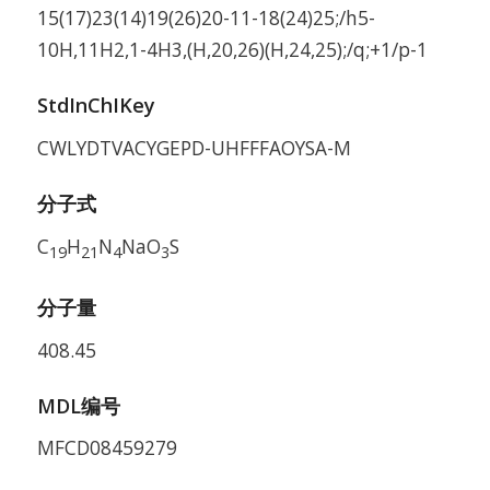
15(17)23(14)19(26)20-11-18(24)25;/h5-
10H,11H2,1-4H3,(H,20,26)(H,24,25);/q;+1/p-1
StdInChIKey
CWLYDTVACYGEPD-UHFFFAOYSA-M
分子式
C
H
N
NaO
S
19
21
4
3
分子量
408.45
MDL编号
MFCD08459279