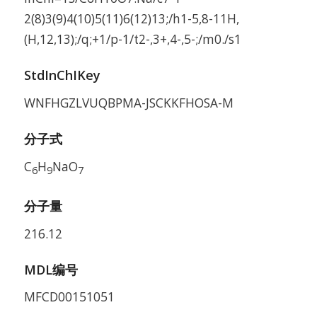
2(8)3(9)4(10)5(11)6(12)13;/h1-5,8-11H,
(H,12,13);/q;+1/p-1/t2-,3+,4-,5-;/m0./s1
StdInChIKey
WNFHGZLVUQBPMA-JSCKKFHOSA-M
分子式
C
H
NaO
6
9
7
分子量
216.12
MDL编号
MFCD00151051