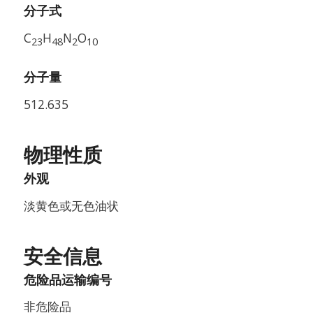
分子式
C
H
N
O
23
48
2
10
分子量
512.635
物理性质
外观
淡黄色或无色油状
安全信息
危险品运输编号
非危险品