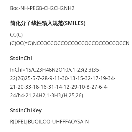
Boc-NH-PEG8-CH2CH2NH2
简化分子线性输入规范(SMILES)
CC(C)
(C)OC(=O)NCCOCCOCCOCCOCCOCCOCCOCCOCCN
StdInChI
InChI=1S/C23H48N2O10/c1-23(2,3)35-
22(26)25-5-7-28-9-11-30-13-15-32-17-19-34-
21-20-33-18-16-31-14-12-29-10-8-27-6-4-
24/h4-21,24H2,1-3H3,(H,25,26)
StdInChIKey
RJDFELJBUQILOQ-UHFFFAOYSA-N