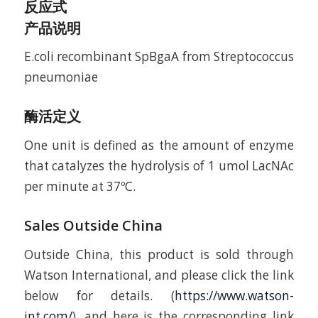
反应式
产品说明
E.coli recombinant SpBgaA from Streptococcus
pneumoniae
酶活定义
One unit is defined as the amount of enzyme
that catalyzes the hydrolysis of 1 umol LacNAc
per minute at 37ºC.
Sales Outside China
Outside China, this product is sold through
Watson International, and please click the link
below for details. (
https://www.watson-
int.com/
), and here is the corresponding link