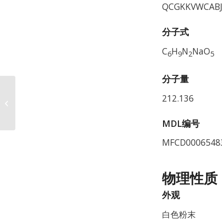
QCGKKVWCABJ
分子式
C
H
N
NaO
6
9
2
5
分子量
212.136
N-乙基-N-(3-磺丙基)苯胺
钠盐 CAS 82611-85-6
MDL编号
MFCD0006548
物理性质
外观
白色粉末