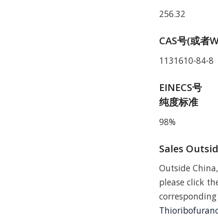
256.32
CAS号(或者W
1131610-84-8
EINECS号
纯度标准
98%
Sales Outsi
Outside China,
please click the
correspo
Thioribofuran