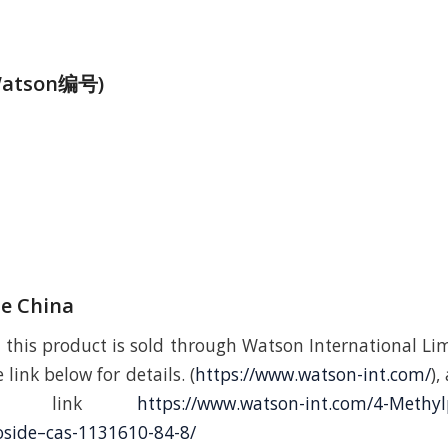
atson编号)
de China
 this product is sold through Watson International Lim
 link below for details. (
https://www.watson-int.com/
),
nding link
https://www.watson-int.com/4-Methyl
oside–cas-1131610-84-8/