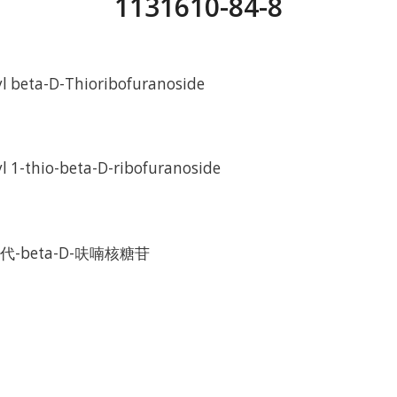
1131610-84-8
l beta-D-Thioribofuranoside
 1-thio-beta-D-ribofuranoside
代-beta-D-呋喃核糖苷