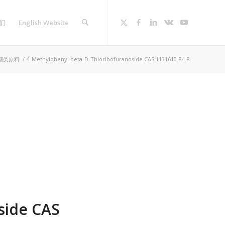
们
English Website
糖类原料
/
4-Methylphenyl beta-D-Thioribofuranoside CAS 1131610-84-8
side CAS