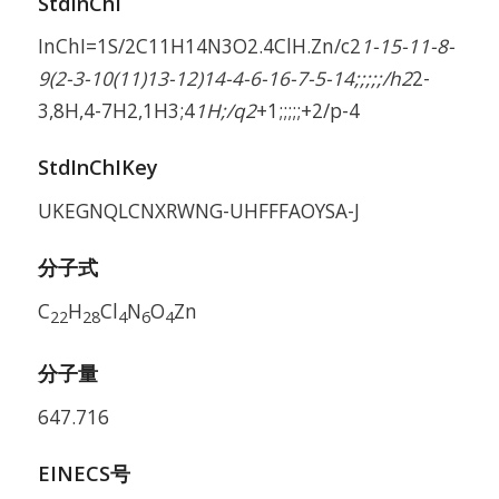
StdInChI
InChI=1S/2C11H14N3O2.4ClH.Zn/c2
1-15-11-8-
9(2-3-10(11)13-12)14-4-6-16-7-5-14;;;;;/h2
2-
3,8H,4-7H2,1H3;4
1H;/q2
+1;;;;;+2/p-4
StdInChIKey
UKEGNQLCNXRWNG-UHFFFAOYSA-J
分子式
C
H
Cl
N
O
Zn
22
28
4
6
4
分子量
647.716
EINECS号