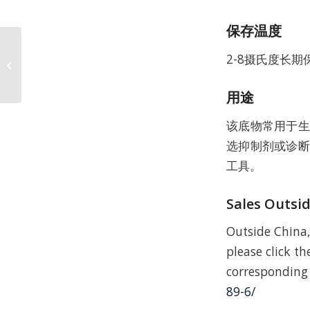
保存温度
4-硝基苯基磷酸双[三(羟
2-8摄氏度长期
甲基)甲胺]盐水合物 CAS
68189-42-4
用途
该底物常用于生
选抑制剂或诊断
工具。
Sales Outsi
Outside China,
please click the
corresponding
89-6/