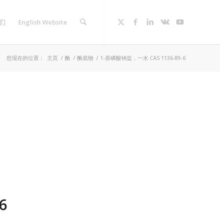
们
English Website
您现在的位置：
主页
/
酶
/
酶底物
/
1-萘磷酸钠盐，一水 CAS 1136-89-6
6