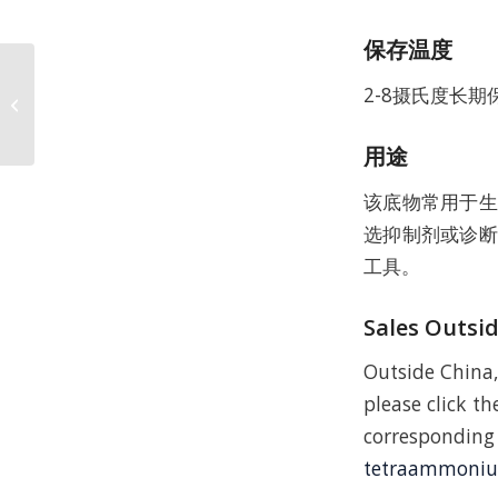
保存温度
康普瑞汀磷酸二钠 CAS
2-8摄氏度长期
168555-66-6
用途
该底物常用于生
选抑制剂或诊断
工具。
Sales Outsi
Outside China,
please click the
correspon
tetraammonium