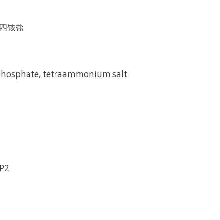
四铵盐
iphosphate, tetraammonium salt
P2