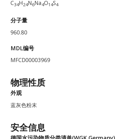
C
H
N
Na
O
S
34
24
6
4
14
4
分子量
960.80
MDL编号
MFCD00003969
物理性质
外观
蓝灰色粉末
安全信息
德国水污染物质分类清单(WGK Germany)