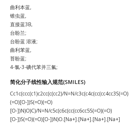
曲利本蓝,
锥虫蓝,
直接蓝3B,
台盼兰;
台盼蓝 溶液;
曲利苯蓝,
苔盼蓝;
4-氯-3-碘代苯并三氟;
简化分子线性输入规范(SMILES)
Cc1c(ccc(c1)c2cc(c(cc2)/N=N/c3c(c4c(cc(cc4cc3S(=O)
(=O)[O-])S(=O)(=O)
[O-])N)O)C)/N=N/c5c(c6c(cc(cc6cc5S(=O)(=O)
[O-])S(=O)(=O)[O-])N)O.[Na+].[Na+].[Na+].[Na+]