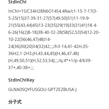
StdInChI
InChI=1S/C34H28N6O14S4.4Na/c1-15-7-17(3-
5-25(15)37-39-31-27(57(49,50)51)11-19-9-
21(55(43,44)45)13-23(35)29(19)33(31)41)18-4-
6-26(16(2)8-18)38-40-32-28(58(52,53)54)12-20-
10-22(56(46,47)48)14-
24(36)30(20)34(32)42;;;;/h3-14,41-42H,35-
36H2,1-2H3,(H,43,44,45)(H,46,47,48)
(H,49,50,51)(H,52,53,54);;;;/q;4*+1/p-4/b39-
37+,40-38+;;;;
StdInChIKey
GLNADSQYFUSGOU-GPTZEZBUSA-J
分子式