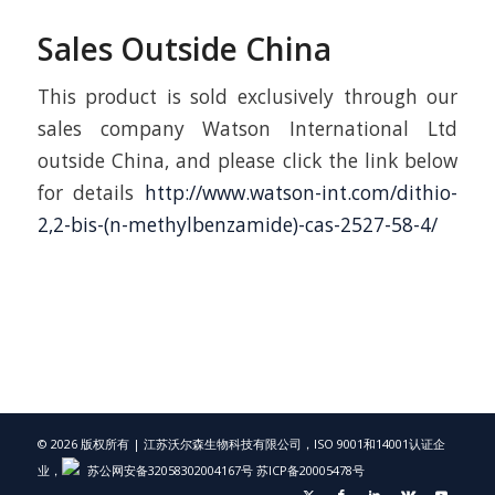
Sales Outside China
This product is sold exclusively through our
sales company Watson International Ltd
outside China, and please click the link below
for details
http://www.watson-int.com/dithio-
2,2-bis-(n-methylbenzamide)-cas-2527-58-4/
© 2026 版权所有 | 江苏沃尔森生物科技有限公司，ISO 9001和14001认证企
业，
苏公网安备32058302004167号
苏ICP备20005478号