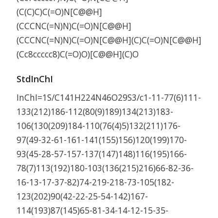
(C(C)C)C(=O)N[C@@H]
(CCCNC(=N)N)C(=O)N[C@@H]
(CCCNC(=N)N)C(=O)N[C@@H](C)C(=O)N[C@@H]
(Cc8ccccc8)C(=O)O)[C@@H](C)O
StdInChI
InChI=1S/C141H224N46O29S3/c1-11-77(6)111-
133(212)186-112(80(9)189)134(213)183-
106(130(209)184-110(76(4)5)132(211)176-
97(49-32-61-161-141(155)156)120(199)170-
93(45-28-57-157-137(147)148)116(195)166-
78(7)113(192)180-103(136(215)216)66-82-36-
16-13-17-37-82)74-219-218-73-105(182-
123(202)90(42-22-25-54-142)167-
114(193)87(145)65-81-34-14-12-15-35-