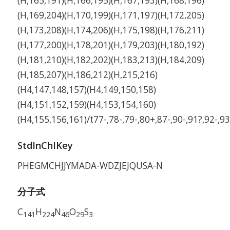
(H,165,191)(H,166,195)(H,167,193)(H,168,196)
(H,169,204)(H,170,199)(H,171,197)(H,172,205)
(H,173,208)(H,174,206)(H,175,198)(H,176,211)
(H,177,200)(H,178,201)(H,179,203)(H,180,192)
(H,181,210)(H,182,202)(H,183,213)(H,184,209)
(H,185,207)(H,186,212)(H,215,216)
(H4,147,148,157)(H4,149,150,158)
(H4,151,152,159)(H4,153,154,160)
(H4,155,156,161)/t77-,78-,79-,80+,87-,90-,91?,92-,9
StdInChIKey
PHEGMCHJJYMADA-WDZJEJQUSA-N
分子式
C
H
N
O
S
141
224
46
29
3