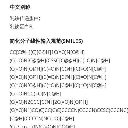
中文别称
乳铁传递蛋白;
乳铁蛋白B;
简化分子线性输入规范(SMILES)
CC[C@H](C)[C@H]1C(=O)N[C@H]
(C(=O)N[C@@H](CSSC[C@@H](C(=O)N[C@H]
(C(=O)N[C@H](C(=O)N[C@H](C(=O)N[C@H]
(C(=O)N[C@H](C(=O)N[C@H](C(=O)N[C@H]
(C(=O)N[C@H](C(=O)N[C@H](C(=O)N[C@H]
(C(=O)NCC(=O)N[C@H]
(C(=O)N2CCC[C@H]2C(=O)N[C@H]
(C(=O)N1)CO)C)CC(C)C)CCCCN)CCCCN)CCSC)CCCNC(
[C@H](CCCCN)NC(=O)[C@H]
(Cc7ccccc7)N)C(=O)N[C@@H]