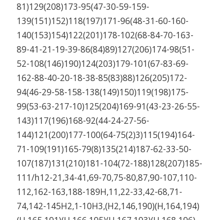
81)129(208)173-95(47-30-59-159-
139(151)152)118(197)171-96(48-31-60-160-
140(153)154)122(201)178-102(68-84-70-163-
89-41-21-19-39-86(84)89)127(206)174-98(51-
52-108(146)190)124(203)179-101(67-83-69-
162-88-40-20-18-38-85(83)88)126(205)172-
94(46-29-58-158-138(149)150)119(198)175-
99(53-63-217-10)125(204)169-91(43-23-26-55-
143)117(196)168-92(44-24-27-56-
144)121(200)177-100(64-75(2)3)115(194)164-
71-109(191)165-79(8)135(214)187-62-33-50-
107(187)131(210)181-104(72-188)128(207)185-
111/h12-21,34-41,69-70,75-80,87,90-107,110-
112,162-163,188-189H,11,22-33,42-68,71-
74,142-145H2,1-10H3,(H2,146,190)(H,164,194)